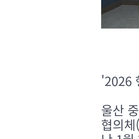
'202
울산 
협의체
난 1월