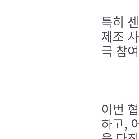
특히 센
제조 사
극 참
이번 협
하고, 
을 다짐